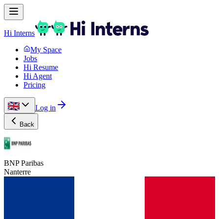
Hi Interns
My Space
Jobs
Hi Resume
Hi Agent
Pricing
Log in
Back
BNP Paribas
Nanterre