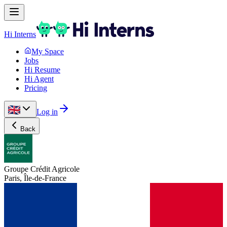
Hi Interns
My Space
Jobs
Hi Resume
Hi Agent
Pricing
Log in
Back
Groupe Crédit Agricole
Paris, Île-de-France