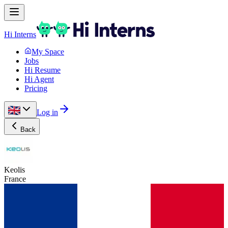
Hi Interns
My Space
Jobs
Hi Resume
Hi Agent
Pricing
Log in
Back
Keolis
France