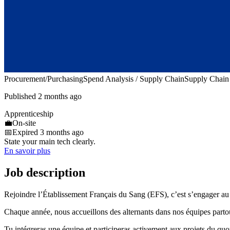
Procurement/Purchasing
Spend Analysis / Supply Chain
Supply Chain
Published 2 months ago
Apprenticeship
💼
On-site
📅
Expired 3 months ago
State your main tech clearly.
En savoir plus
Job description
Rejoindre l’Établissement Français du Sang (EFS), c’est s’engager au s
Chaque année, nous accueillons des alternants dans nos équipes partou
Tu intégreras une équipe et participeras activement aux projets du quot