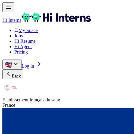
Hi Interns
My Space
Jobs
Hi Resume
Hi Agent
Pricing
Log in
Back
Etablissement français du sang
France