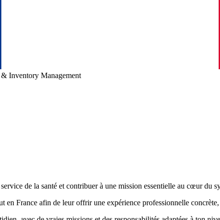
 & Inventory Management
ervice de la santé et contribuer à une mission essentielle au cœur du s
t en France afin de leur offrir une expérience professionnelle concrète
idien, avec de vraies missions et des responsabilités adaptées à ton niv