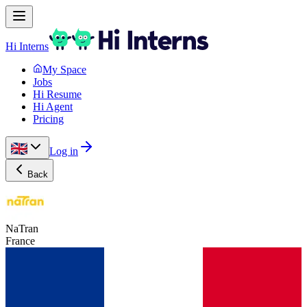
Hi Interns
My Space
Jobs
Hi Resume
Hi Agent
Pricing
Log in
Back
NaTran
France