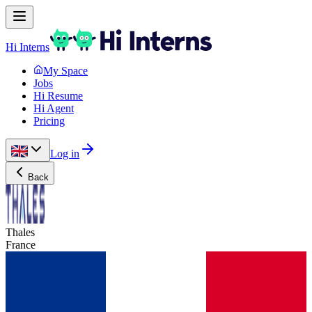
Hi Interns
My Space
Jobs
Hi Resume
Hi Agent
Pricing
Log in
Back
Thales
France