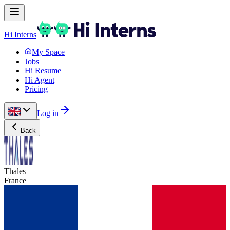
Hi Interns
My Space
Jobs
Hi Resume
Hi Agent
Pricing
Log in
Back
Thales
France