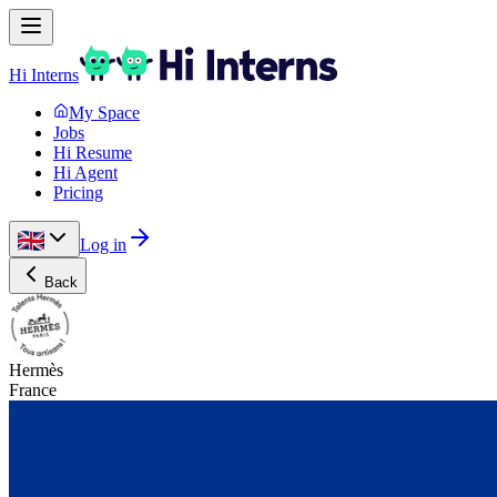
Hi Interns
My Space
Jobs
Hi Resume
Hi Agent
Pricing
Log in
Back
Hermès
France