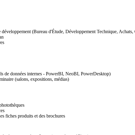
de développement (Bureau d'Étude, Développement Technique, Achats, Qu
an
res
giciels de données internes - PowerBI, NeoBI, PowerDesktop)
minaire (salons, expositions, médias)
 photothèques
ces
es fiches produits et des brochures