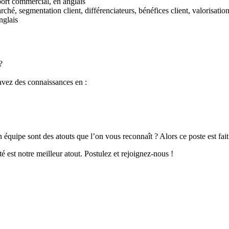
port commercial, en anglais
ché, segmentation client, différenciateurs, bénéfices client, valorisation
nglais
?
vez des connaissances en :
 équipe sont des atouts que l’on vous reconnaît ? Alors ce poste est fai
té est notre meilleur atout. Postulez et rejoignez-nous !