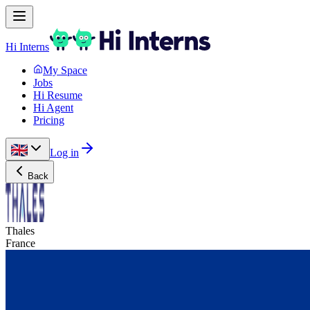
Hi Interns
My Space
Jobs
Hi Resume
Hi Agent
Pricing
Log in
Back
Thales
France