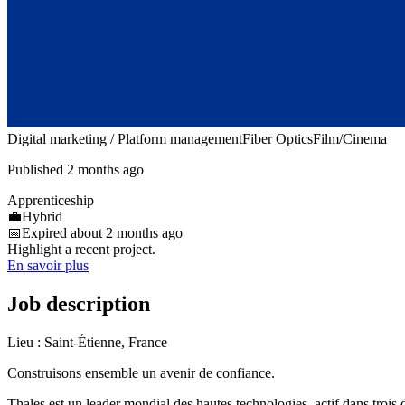
Digital marketing / Platform management
Fiber Optics
Film/Cinema
Published 2 months ago
Apprenticeship
💼
Hybrid
📅
Expired about 2 months ago
Highlight a recent project.
En savoir plus
Job description
Lieu : Saint-Étienne, France
Construisons ensemble un avenir de confiance.
Thales est un leader mondial des hautes technologies, actif dans trois