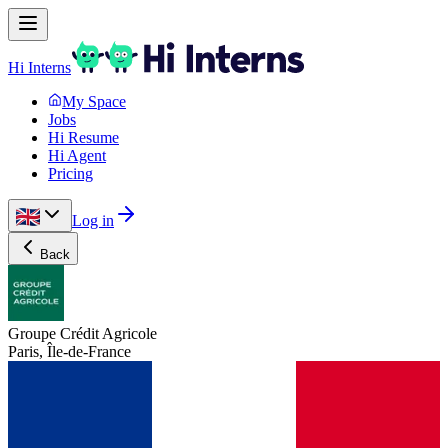
Hi Interns
My Space
Jobs
Hi Resume
Hi Agent
Pricing
Log in
Back
Groupe Crédit Agricole
Paris, Île-de-France