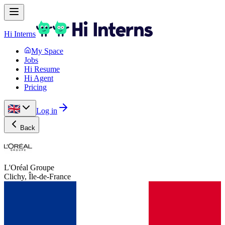
Hi Interns
My Space
Jobs
Hi Resume
Hi Agent
Pricing
Log in
Back
L'Oréal Groupe
Clichy, Île-de-France