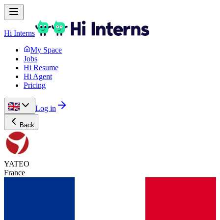
Hi Interns
My Space
Jobs
Hi Resume
Hi Agent
Pricing
Log in
Back
YATEO
France