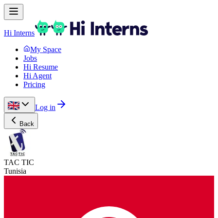
Hi Interns
My Space
Jobs
Hi Resume
Hi Agent
Pricing
Log in
Back
TAC TIC
Tunisia