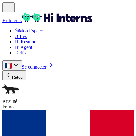
Hi Interns
Mon Espace
Offres
Hi Resume
Hi Agent
Tarifs
Se connecter
Retour
Kitsuné
France